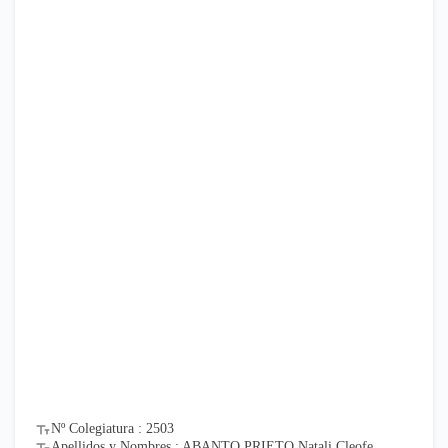
Nº Colegiatura : 2503
Apellidos y Nombres : ABANTO PRIETO Natali Cleofe