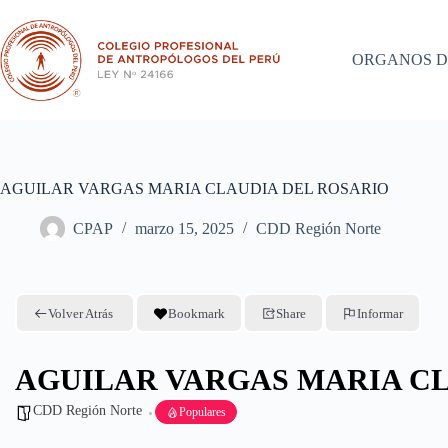
Saltar
al
contenido
ORGANOS D
AGUILAR VARGAS MARIA CLAUDIA DEL ROSARIO
CPAP
marzo 15, 2025
CDD Región Norte
Volver Atrás
Bookmark
Share
Informar
AGUILAR VARGAS MARIA CL
CDD Región Norte
Populares