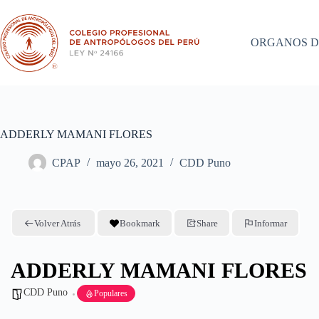
Saltar
al
contenido
ORGANOS D
ADDERLY MAMANI FLORES
CPAP
mayo 26, 2021
CDD Puno
Volver Atrás
Bookmark
Share
Informar
ADDERLY MAMANI FLORES
CDD Puno
Populares