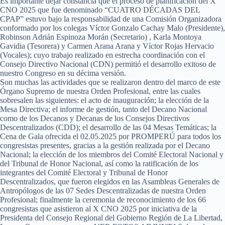
Es importante dejar constancia que el proceso de planificación del X
CNO 2025 que fue denominado “CUATRO DÉCADAS DEL
CPAP” estuvo bajo la responsabilidad de una Comisión Organizadora
conformado por los colegas Víctor Gonzalo Cachay Malo (Presidente),
Robinson Adrián Espinoza Morán (Secretario) , Karla Montoya
Gavidia (Tesorera) y Carmen Arana Arana y Víctor Rojas Hervacio
(Vocales); cuyo trabajo realizado en estrecha coordinación con el
Consejo Directivo Nacional (CDN) permitió el desarrollo exitoso de
nuestro Congreso en su décima versión.
Son muchas las actividades que se realizaron dentro del marco de este
Órgano Supremo de nuestra Orden Profesional, entre las cuales
sobresalen las siguientes: el acto de inauguración; la elección de la
Mesa Directiva; el informe de gestión, tanto del Decano Nacional
como de los Decanos y Decanas de los Consejos Directivos
Descentralizados (CDD); el desarrollo de las 04 Mesas Temáticas; la
Cena de Gala ofrecida el 02.05.2025 por PROMPERÚ para todos los
congresistas presentes, gracias a la gestión realizada por el Decano
Nacional; la elección de los miembros del Comité Electoral Nacional y
del Tribunal de Honor Nacional, así como la ratificación de los
integrantes del Comité Electoral y Tribunal de Honor
Descentralizados, que fueron elegidos en las Asambleas Generales de
Antropólogos de las 07 Sedes Descentralizadas de nuestra Orden
Profesional; finalmente la ceremonia de reconocimiento de los 66
congresistas que asistieron al X CNO 2025 por iniciativa de la
Presidenta del Consejo Regional del Gobierno Región de La Libertad,