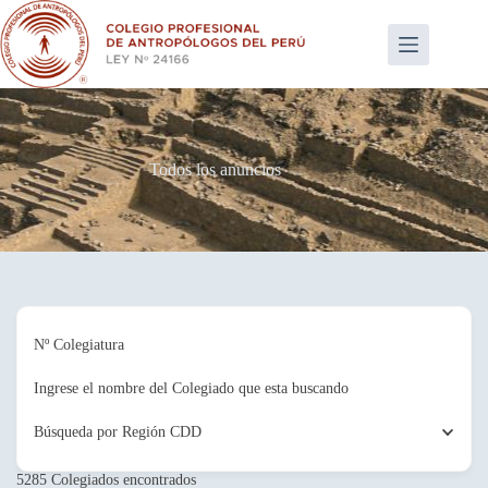
Saltar
al
contenido
Todos los anuncios
Nº Colegiatura
Ingrese el nombre del Colegiado que esta buscando
Búsqueda por Región CDD
5285
Colegiados encontrados