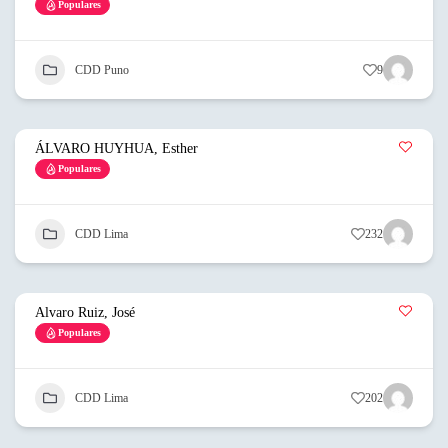
Populares
CDD Puno
9
ÁLVARO HUYHUA, Esther
Populares
CDD Lima
232
Alvaro Ruiz, José
Populares
CDD Lima
202