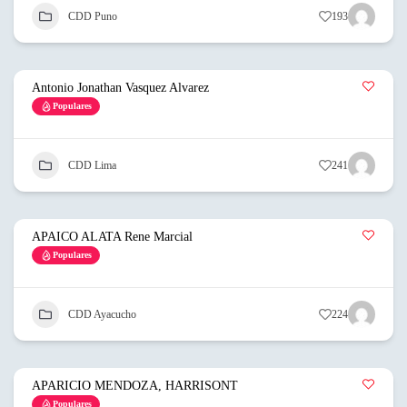
CDD Puno
193
Antonio Jonathan Vasquez Alvarez
Populares
CDD Lima
241
APAICO ALATA Rene Marcial
Populares
CDD Ayacucho
224
APARICIO MENDOZA, HARRISONT
Populares