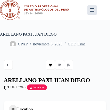
Saltar
al
contenido
ARELLANO PAXI JUAN DIEGO
CPAP
noviembre 5, 2023
CDD Lima
ARELLANO PAXI JUAN DIEGO
CDD Lima
Populares
Location