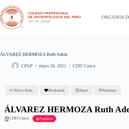
Saltar
al
contenido
ORGANOS D
ÁLVAREZ HERMOZA Ruth Adela
CPAP
mayo 26, 2021
CDD Cusco
Volver Atrás
Bookmark
Share
Informar
ÁLVAREZ HERMOZA Ruth Ade
CDD Cusco
Populares