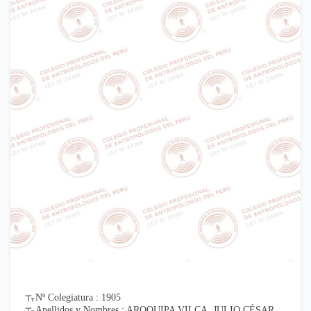
Nº Colegiatura : 1905
Apellidos y Nombres : AROQUIPA VILCA, JULIO CÉSAR