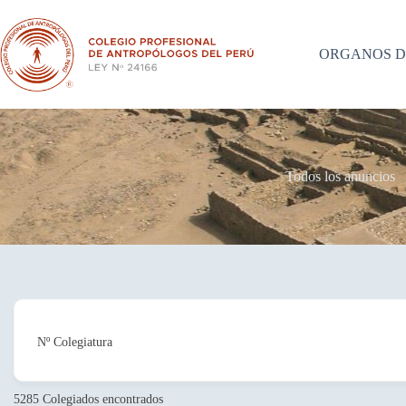
Saltar
al
contenido
ORGANOS D
Todos los anuncios
Nº Colegiatura
5285
Colegiados encontrados