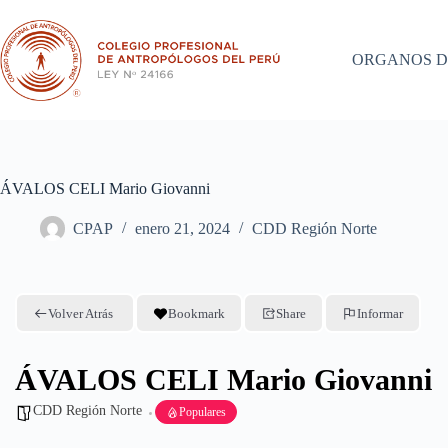
Saltar
al
contenido
ORGANOS D
ÁVALOS CELI Mario Giovanni
CPAP
enero 21, 2024
CDD Región Norte
Volver Atrás
Bookmark
Share
Informar
ÁVALOS CELI Mario Giovanni
CDD Región Norte
Populares