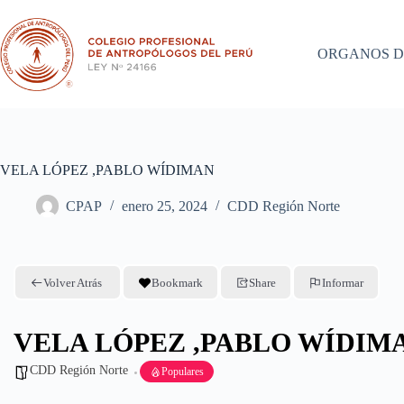
Saltar
al
contenido
ORGANOS D
VELA LÓPEZ ,PABLO WÍDIMAN
CPAP
enero 25, 2024
CDD Región Norte
Volver Atrás
Bookmark
Share
Informar
VELA LÓPEZ ,PABLO WÍDIM
CDD Región Norte
Populares