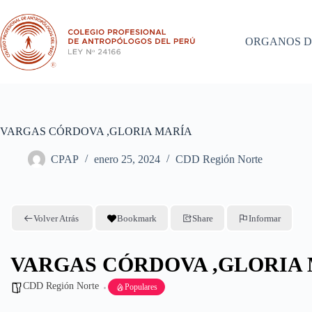
Saltar
al
contenido
ORGANOS D
VARGAS CÓRDOVA ,GLORIA MARÍA
CPAP
enero 25, 2024
CDD Región Norte
Volver Atrás
Bookmark
Share
Informar
VARGAS CÓRDOVA ,GLORIA
CDD Región Norte
Populares