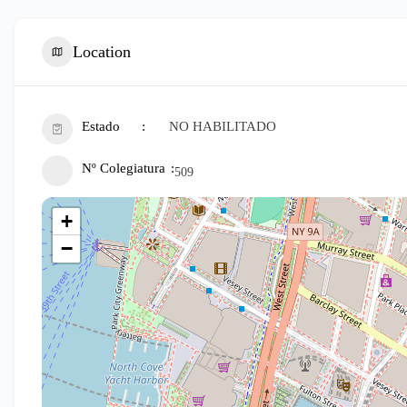
Location
Estado
NO HABILITADO
Nº Colegiatura
509
+
−