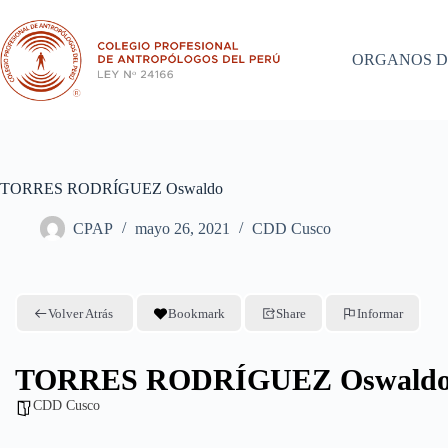
Saltar
al
contenido
ORGANOS D
TORRES RODRÍGUEZ Oswaldo
CPAP
mayo 26, 2021
CDD Cusco
Volver Atrás
Bookmark
Share
Informar
TORRES RODRÍGUEZ Oswald
CDD Cusco