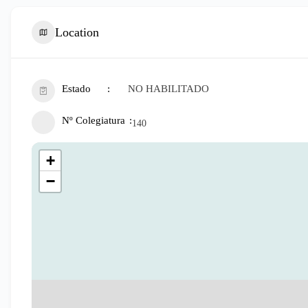
Location
Estado
NO HABILITADO
Nº Colegiatura
140
+
−