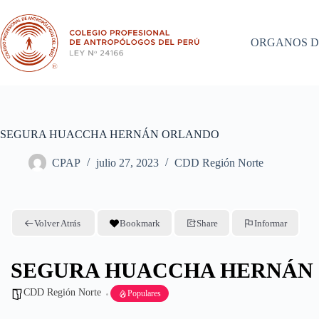
Saltar
al
contenido
ORGANOS D
SEGURA HUACCHA HERNÁN ORLANDO
CPAP
julio 27, 2023
CDD Región Norte
Volver Atrás
Bookmark
Share
Informar
SEGURA HUACCHA HERNÁN
CDD Región Norte
Populares