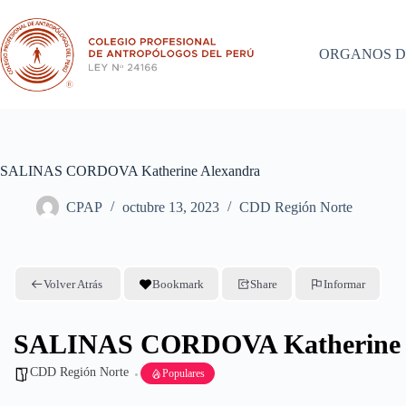
Saltar
al
contenido
ORGANOS D
SALINAS CORDOVA Katherine Alexandra
CPAP
octubre 13, 2023
CDD Región Norte
Volver Atrás
Bookmark
Share
Informar
SALINAS CORDOVA Katherine 
CDD Región Norte
Populares