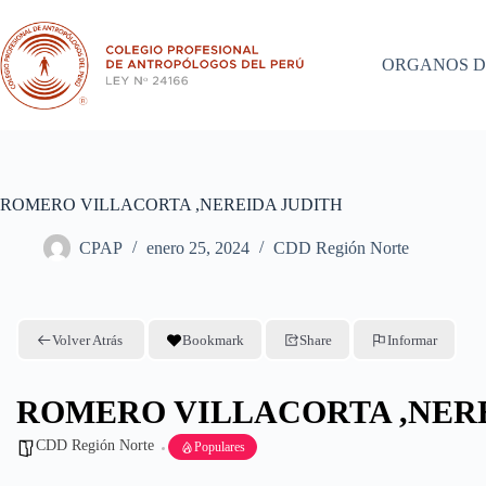
Saltar
al
contenido
ORGANOS D
ROMERO VILLACORTA ,NEREIDA JUDITH
CPAP
enero 25, 2024
CDD Región Norte
Volver Atrás
Bookmark
Share
Informar
ROMERO VILLACORTA ,NERE
CDD Región Norte
Populares