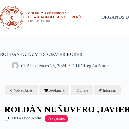
Saltar
al
contenido
ORGANOS D
ROLDÁN NUÑUVERO ,JAVIER ROBERT
CPAP
enero 25, 2024
CDD Región Norte
Volver Atrás
Bookmark
Share
Informar
ROLDÁN NUÑUVERO ,JAVIE
CDD Región Norte
Populares