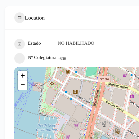
Location
Estado
NO HABILITADO
Nº Colegiatura
606
+
−