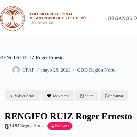
Saltar
al
contenido
ORGANOS D
RENGIFO RUIZ Roger Ernesto
CPAP
mayo 26, 2021
CDD Región Norte
Volver Atrás
Bookmark
Share
Informar
RENGIFO RUIZ Roger Ernesto
CDD Región Norte
Populares