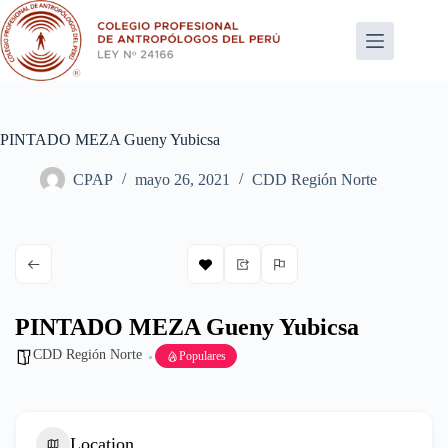
Saltar
al
contenido
PINTADO MEZA Gueny Yubicsa
CPAP
mayo 26, 2021
CDD Región Norte
PINTADO MEZA Gueny Yubicsa
CDD Región Norte
Populares
Location