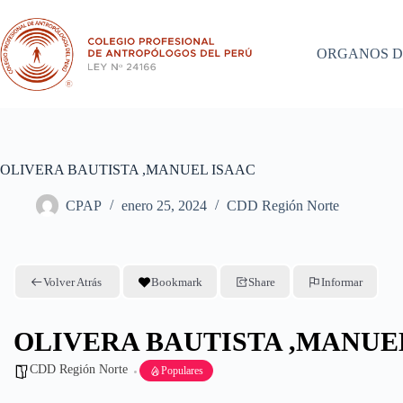
Saltar
al
contenido
ORGANOS D
OLIVERA BAUTISTA ,MANUEL ISAAC
CPAP
enero 25, 2024
CDD Región Norte
Volver Atrás
Bookmark
Share
Informar
OLIVERA BAUTISTA ,MANUE
CDD Región Norte
Populares