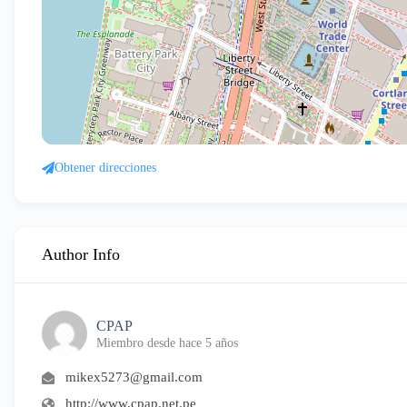
Obtener direcciones
Author Info
CPAP
Miembro desde hace 5 años
mikex5273@gmail.com
http://www.cpap.net.pe