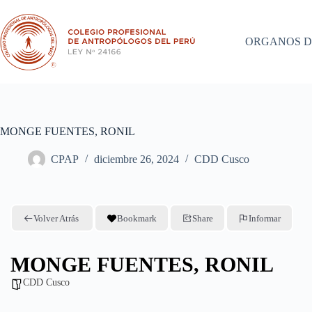
Saltar
al
contenido
ORGANOS D
MONGE FUENTES, RONIL
CPAP
diciembre 26, 2024
CDD Cusco
Volver Atrás
Bookmark
Share
Informar
MONGE FUENTES, RONIL
CDD Cusco