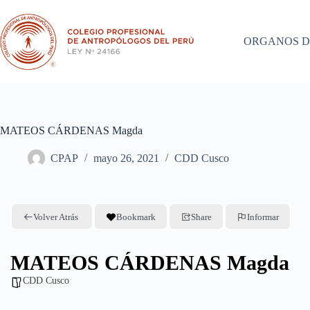
Saltar
al
contenido
ORGANOS D
MATEOS CÁRDENAS Magda
CPAP
mayo 26, 2021
CDD Cusco
Volver Atrás
Bookmark
Share
Informar
MATEOS CÁRDENAS Magda
CDD Cusco