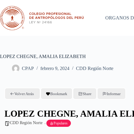
Saltar
al
contenido
ORGANOS D
LOPEZ CHEGNE, AMALIA ELIZABETH
CPAP
febrero 9, 2024
CDD Región Norte
Volver Atrás
Bookmark
Share
Informar
LOPEZ CHEGNE, AMALIA EL
CDD Región Norte
Populares