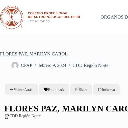
Saltar
al
contenido
ORGANOS D
FLORES PAZ, MARILYN CAROL
CPAP
febrero 9, 2024
CDD Región Norte
Volver Atrás
Bookmark
Share
Informar
FLORES PAZ, MARILYN CAR
CDD Región Norte