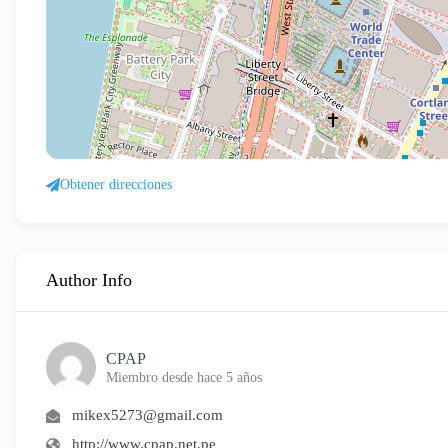
Obtener direcciones
Author Info
CPAP
Miembro desde hace 5 años
mikex5273@gmail.com
http://www.cpap.net.pe