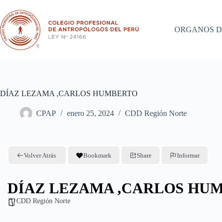
Saltar
al
contenido
ORGANOS D
DÍAZ LEZAMA ,CARLOS HUMBERTO
CPAP
enero 25, 2024
CDD Región Norte
Volver Atrás
Bookmark
Share
Informar
DÍAZ LEZAMA ,CARLOS HU
CDD Región Norte