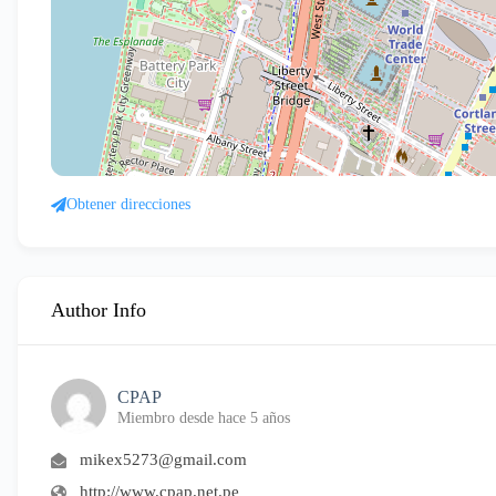
Obtener direcciones
Author Info
CPAP
Miembro desde hace 5 años
mikex5273@gmail.com
http://www.cpap.net.pe