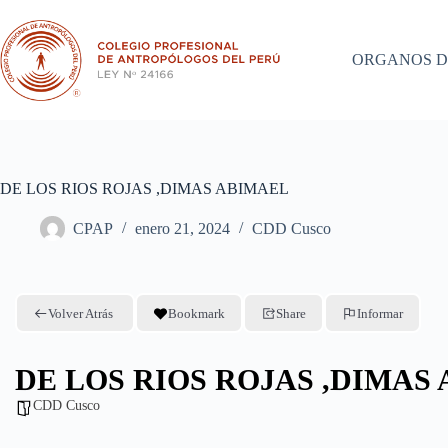
Saltar
al
contenido
ORGANOS D
DE LOS RIOS ROJAS ,DIMAS ABIMAEL
CPAP
enero 21, 2024
CDD Cusco
Volver Atrás
Bookmark
Share
Informar
DE LOS RIOS ROJAS ,DIMAS
CDD Cusco