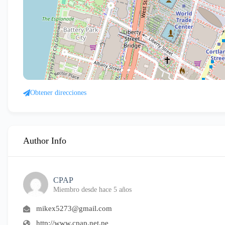
Obtener direcciones
Author Info
CPAP
Miembro desde hace 5 años
mikex5273@gmail.com
http://www.cpap.net.pe