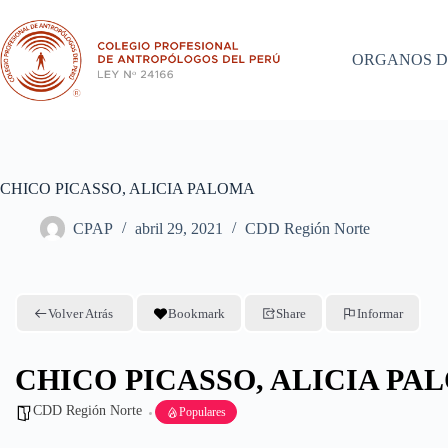
Saltar
al
contenido
ORGANOS D
CHICO PICASSO, ALICIA PALOMA
CPAP
abril 29, 2021
CDD Región Norte
Volver Atrás
Bookmark
Share
Informar
CHICO PICASSO, ALICIA PA
CDD Región Norte
Populares