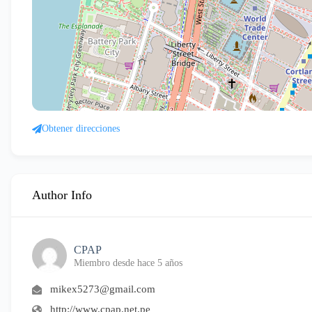
Obtener direcciones
Author Info
CPAP
Miembro desde hace 5 años
mikex5273@gmail.com
http://www.cpap.net.pe