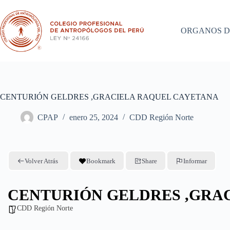
Saltar
al
contenido
ORGANOS D
CENTURIÓN GELDRES ,GRACIELA RAQUEL CAYETANA
CPAP
enero 25, 2024
CDD Región Norte
Volver Atrás
Bookmark
Share
Informar
CENTURIÓN GELDRES ,GRA
CDD Región Norte