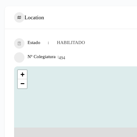
Location
Estado
HABILITADO
Nº Colegiatura
494
+
−