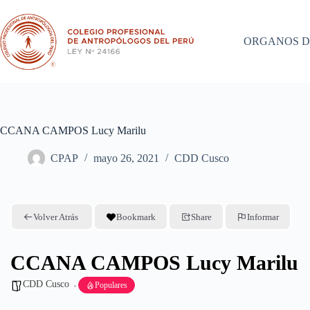
Saltar
al
contenido
ORGANOS D
CCANA CAMPOS Lucy Marilu
CPAP
mayo 26, 2021
CDD Cusco
Volver Atrás
Bookmark
Share
Informar
CCANA CAMPOS Lucy Marilu
CDD Cusco
Populares