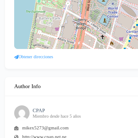
Obtener direcciones
Author Info
CPAP
Miembro desde hace 5 años
mikex5273@gmail.com
http://www.cpap.net.pe