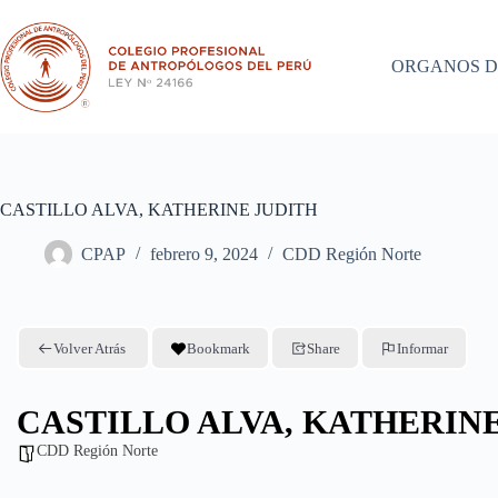
Saltar
al
contenido
ORGANOS D
CASTILLO ALVA, KATHERINE JUDITH
CPAP
febrero 9, 2024
CDD Región Norte
Volver Atrás
Bookmark
Share
Informar
CASTILLO ALVA, KATHERIN
CDD Región Norte