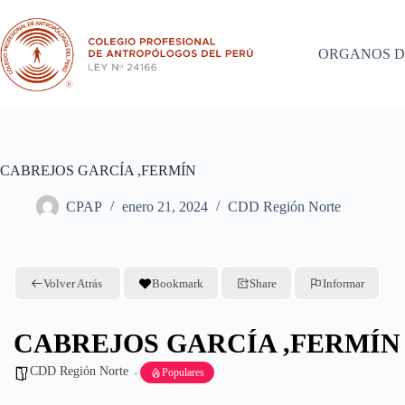
Saltar
al
contenido
ORGANOS D
CABREJOS GARCÍA ,FERMÍN
CPAP
enero 21, 2024
CDD Región Norte
Volver Atrás
Bookmark
Share
Informar
CABREJOS GARCÍA ,FERMÍN
CDD Región Norte
Populares