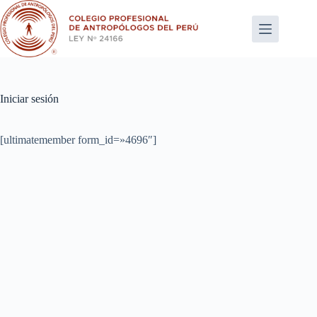
Saltar
al
contenido
Iniciar sesión
[ultimatemember form_id=»4696″]