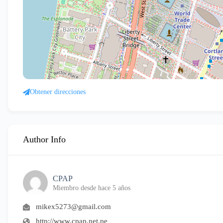
Obtener direcciones
Author Info
CPAP
Miembro desde hace 5 años
mikex5273@gmail.com
http://www.cpap.net.pe