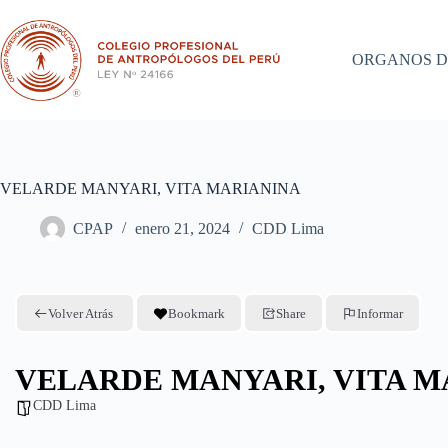
Saltar
al
contenido
ORGANOS D
VELARDE MANYARI, VITA MARIANINA
CPAP
enero 21, 2024
CDD Lima
Volver Atrás
Bookmark
Share
Informar
VELARDE MANYARI, VITA M
CDD Lima