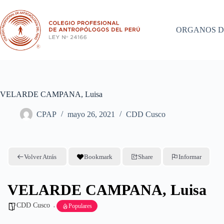
Saltar
al
contenido
ORGANOS D
VELARDE CAMPANA, Luisa
CPAP
mayo 26, 2021
CDD Cusco
Volver Atrás
Bookmark
Share
Informar
VELARDE CAMPANA, Luisa
CDD Cusco
Populares