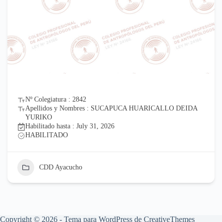
2842
Nº Colegiatura : 
mbres : SUCAPUCA HUARICALLO DEIDA
Apellidos y No
ALAMBERT
 July 31, 2026
Habilitado hasta :
HABILITADO
ho
CDD Ayacuc
Copyright © 2026 - Tema para WordPress de
CreativeThemes