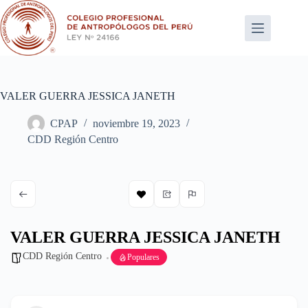
Saltar
al
contenido
VALER GUERRA JESSICA JANETH
CPAP
noviembre 19, 2023
CDD Región Centro
VALER GUERRA JESSICA JANETH
CDD Región Centro
Populares