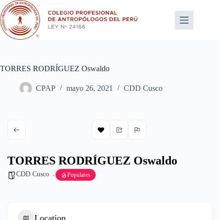
Saltar
al
contenido
TORRES RODRÍGUEZ Oswaldo
CPAP
mayo 26, 2021
CDD Cusco
TORRES RODRÍGUEZ Oswaldo
CDD Cusco
Populares
Location