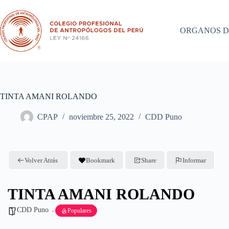
Saltar
al
contenido
ORGANOS D
TINTA AMANI ROLANDO
CPAP
noviembre 25, 2022
CDD Puno
Volver Atrás
Bookmark
Share
Informar
TINTA AMANI ROLANDO
CDD Puno
Populares