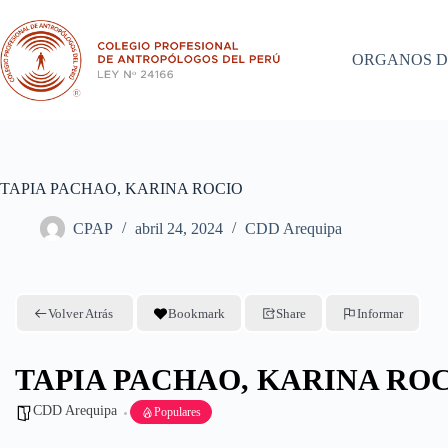
Saltar
al
contenido
ORGANOS D
TAPIA PACHAO, KARINA ROCIO
CPAP
abril 24, 2024
CDD Arequipa
Volver Atrás
Bookmark
Share
Informar
TAPIA PACHAO, KARINA RO
CDD Arequipa
Populares