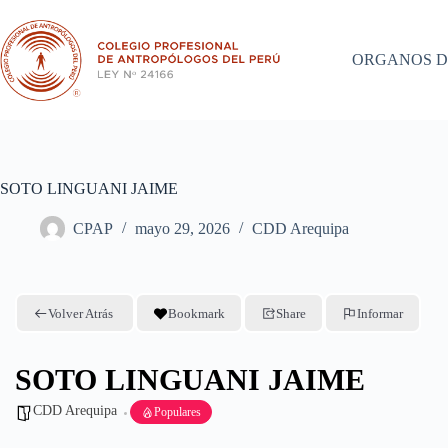
Saltar
al
contenido
ORGANOS D
SOTO LINGUANI JAIME
CPAP
mayo 29, 2026
CDD Arequipa
Volver Atrás
Bookmark
Share
Informar
SOTO LINGUANI JAIME
CDD Arequipa
Populares