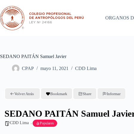
Saltar
al
contenido
ORGANOS D
SEDANO PAITÁN Samuel Javier
CPAP
mayo 11, 2021
CDD Lima
Volver Atrás
Bookmark
Share
Informar
SEDANO PAITÁN Samuel Javie
CDD Lima
Populares