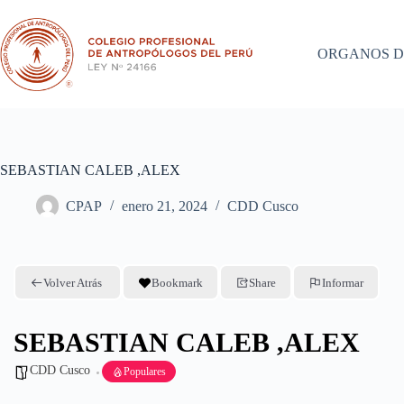
Saltar
al
contenido
ORGANOS D
SEBASTIAN CALEB ,ALEX
CPAP
enero 21, 2024
CDD Cusco
Volver Atrás
Bookmark
Share
Informar
SEBASTIAN CALEB ,ALEX
CDD Cusco
Populares