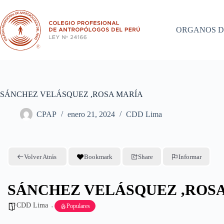
Saltar
al
contenido
ORGANOS D
SÁNCHEZ VELÁSQUEZ ,ROSA MARÍA
CPAP
enero 21, 2024
CDD Lima
Volver Atrás
Bookmark
Share
Informar
SÁNCHEZ VELÁSQUEZ ,ROS
CDD Lima
Populares