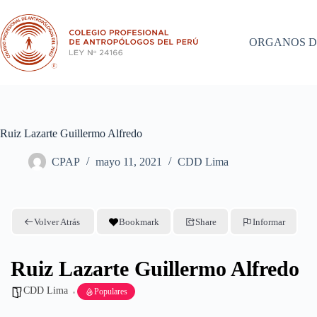
Saltar
al
contenido
ORGANOS D
Ruiz Lazarte Guillermo Alfredo
CPAP
mayo 11, 2021
CDD Lima
Volver Atrás
Bookmark
Share
Informar
Ruiz Lazarte Guillermo Alfredo
CDD Lima
Populares