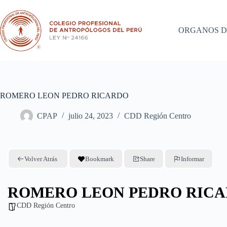
Saltar
al
contenido
ORGANOS D
ROMERO LEON PEDRO RICARDO
CPAP
julio 24, 2023
CDD Región Centro
Volver Atrás
Bookmark
Share
Informar
ROMERO LEON PEDRO RIC
CDD Región Centro