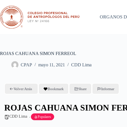
Saltar
al
contenido
ORGANOS D
ROJAS CAHUANA SIMON FERREOL
CPAP
mayo 11, 2021
CDD Lima
Volver Atrás
Bookmark
Share
Informar
ROJAS CAHUANA SIMON FE
CDD Lima
Populares