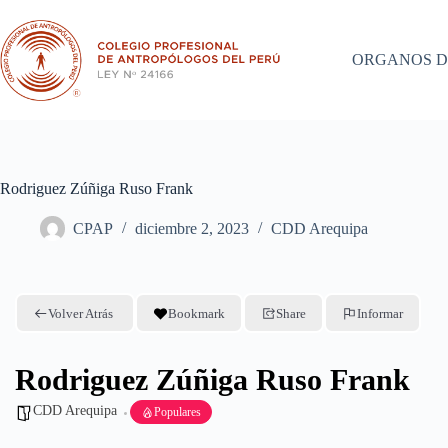
Saltar
al
contenido
ORGANOS D
Rodriguez Zúñiga Ruso Frank
CPAP
diciembre 2, 2023
CDD Arequipa
Volver Atrás
Bookmark
Share
Informar
Rodriguez Zúñiga Ruso Frank
CDD Arequipa
Populares