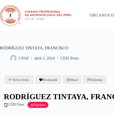
Saltar
al
contenido
ORGANOS D
RODRÍGUEZ TINTAYA, FRANCISCO
CPAP
abril 3, 2024
CDD Puno
Volver Atrás
Bookmark
Share
Informar
RODRÍGUEZ TINTAYA, FRAN
CDD Puno
Populares