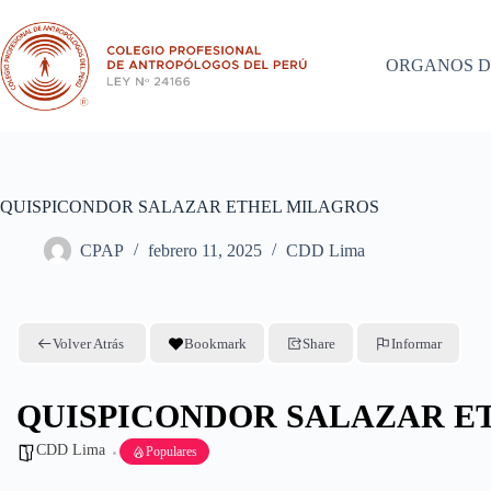
Saltar
al
contenido
ORGANOS D
QUISPICONDOR SALAZAR ETHEL MILAGROS
CPAP
febrero 11, 2025
CDD Lima
Volver Atrás
Bookmark
Share
Informar
QUISPICONDOR SALAZAR E
CDD Lima
Populares