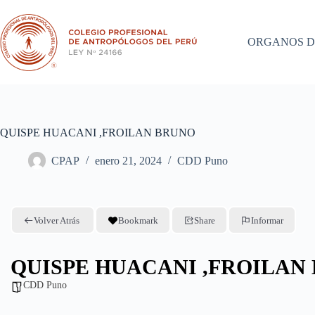
Saltar
al
contenido
ORGANOS D
QUISPE HUACANI ,FROILAN BRUNO
CPAP
enero 21, 2024
CDD Puno
Volver Atrás
Bookmark
Share
Informar
QUISPE HUACANI ,FROILAN
CDD Puno