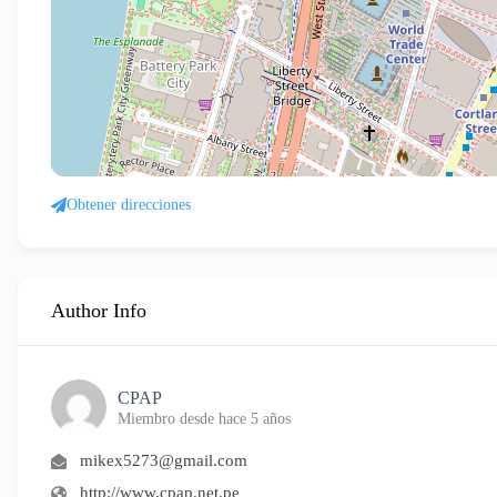
Obtener direcciones
Author Info
CPAP
Miembro desde hace 5 años
mikex5273@gmail.com
http://www.cpap.net.pe